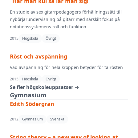
”Har man kul så lär man sig!”
En studie av sex gitarrpedagogers förhållningssätt till
nybörjarundervisning på gitarr med särskilt fokus på
notationssystemens roll och funktion.
2015
Högskola
Övrigt
Röst och avspänning
Vad avspänning för hela kroppen betyder för talrösten
2015
Högskola
Övrigt
Se fler högskoleuppsatser →
Gymnasium
Edith Södergran
2012
Gymnasium
Svenska
String theory – a new way of looking at