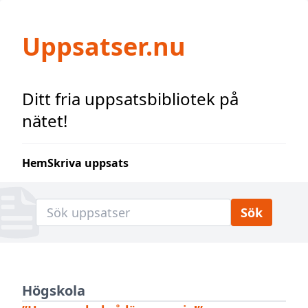
Uppsatser.nu
Ditt fria uppsatsbibliotek på
nätet!
Hem
Skriva uppsats
Sök uppsatser
Högskola